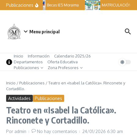
Saltar al contenido
Publicaciones
Becas IES Moraima
MATRICULACIÓN ESO 
Menu principal
Inicio
Información
Calendario 2025/26
Departamentos
Oferta Educativa
Publicaciones
Zona Profesores
Inicio
/
Publicaciones
/
Teatro en «Isabel la Católica». Rinconete y
Cortadillo.
Actividades
Publicaciones
Teatro en «Isabel la Católica».
Rinconete y Cortadillo.
Por
admin
No hay comentarios
24/01/2026
6:30 am