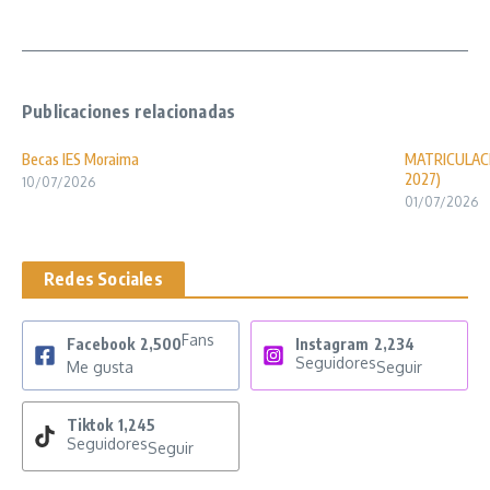
Publicaciones relacionadas
Becas IES Moraima
MATRICULACI
2027)
10/07/2026
01/07/2026
Redes Sociales
Fans
Facebook
2,500
Instagram
2,234
Seguidores
Me gusta
Seguir
Tiktok
1,245
Seguidores
Seguir