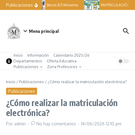
Saltar al contenido
Publicaciones
Becas IES Moraima
MATRICULACIÓN ESO
Menu principal
Inicio
Información
Calendario 2025/26
Departamentos
Oferta Educativa
Publicaciones
Zona Profesores
Inicio
/
Publicaciones
/
¿Cómo realizar la matriculación electrónica?
Publicaciones
¿Cómo realizar la matriculación
electrónica?
Por
admin
No hay comentarios
14/06/2026
12:10 pm