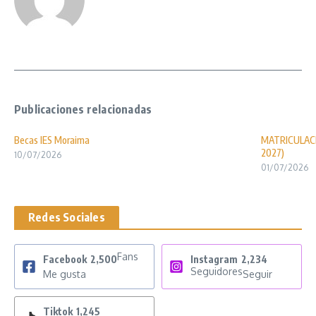
Publicaciones relacionadas
Becas IES Moraima
MATRICULACI
2027)
10/07/2026
01/07/2026
Redes Sociales
Fans
Facebook
2,500
Instagram
2,234
Seguidores
Me gusta
Seguir
Tiktok
1,245