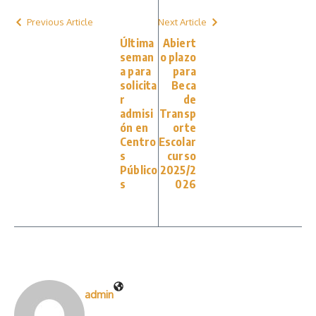
Previous Article
Next Article
Última
Abiert
seman
o plazo
a para
para
solicita
Beca
r
de
admisi
Transp
ón en
orte
Centro
Escolar
s
curso
Público
2025/2
s
026
admin