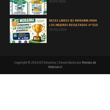
01/07/2026
BECAS LIBROS IES MORAIMA PARA
3
LOS MEJORES RESULTADOS 4º ESO
29/06/2026
Copyright © 2026 IES Moraima | Desarrollado por
Revista de
Noticias X