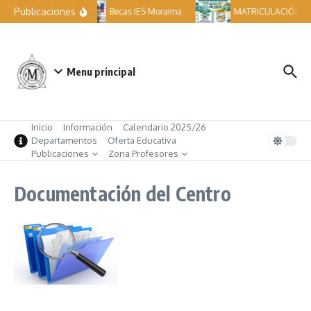
Saltar al contenido
Publicaciones
Becas IES Moraima
MATRICULACIÓN ES
Menu principal
Inicio
Información
Calendario 2025/26
Departamentos
Oferta Educativa
Publicaciones
Zona Profesores
Documentación del Centro