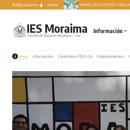
Saltar al contenido
Publicaciones
Becas IES Moraima
MATRICULACIÓN ESO Y BACHILLER
IES Moraima
Información
Instituto de Educación Secundaria – Loja
Inicio
Información
Calendario 2025/26
Departamentos