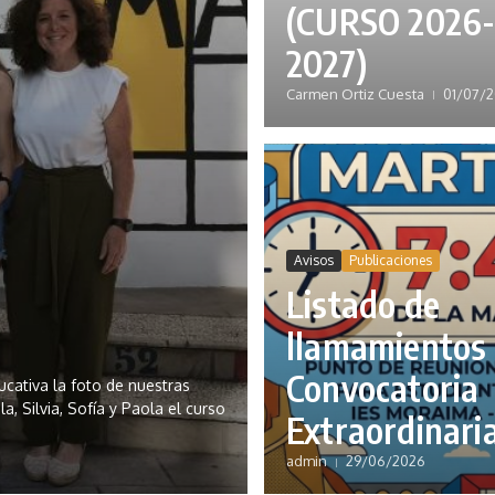
(CURSO 2026
2027)
Carmen Ortiz Cuesta
01/07/
Avisos
Publicaciones
Listado de
llamamientos
Convocatoria
ativa la foto de nuestras
, Silvia, Sofía y Paola el curso
Extraordinaria
admin
29/06/2026