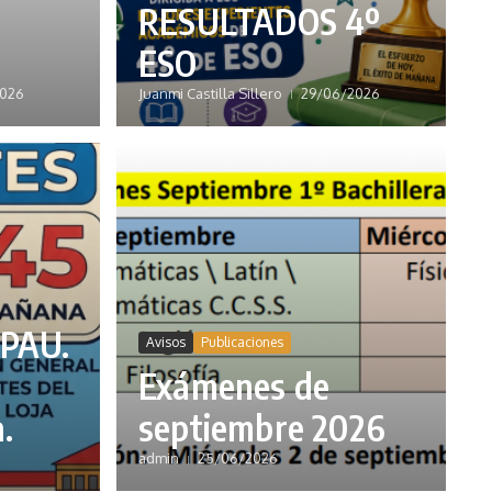
-
RESULTADOS 4º
ESO
2026
Juanmi Castilla Sillero
29/06/2026
 PAU.
Avisos
Publicaciones
Exámenes de
.
septiembre 2026
admin
25/06/2026