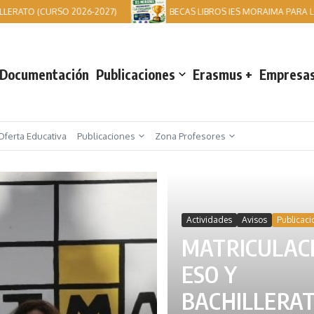
ATO (CURSO 2026-2027)
BECAS LIBROS IES MORAIMA PARA LOS 
Documentación
Publicaciones
Erasmus +
Empresas
Oferta Educativa
Publicaciones
Zona Profesores
Actividades
Avisos
Publicaci
MATRICULAC
ESO Y
BACHILLERA