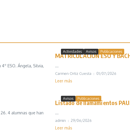
Actividades
Avisos
Publicaciones
MATRICULACIÓN ESO Y BACH
4º ESO. Ángela, Silvia,
...
Carmen Ortiz Cuesta
01/07/2026
Leer más
Avisos
Publicaciones
Listado de llamamientos PAU
– 26. 4 alumnas que han
...
admin
29/06/2026
Leer más