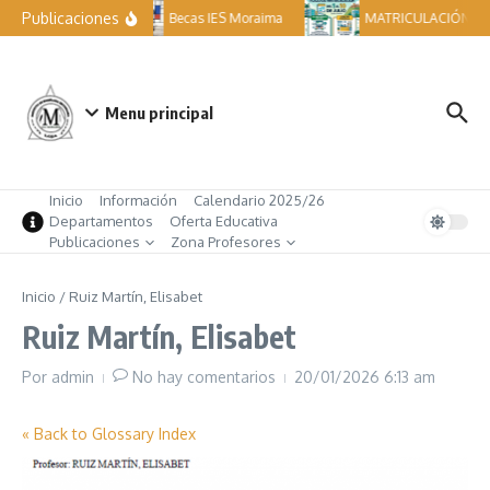
Saltar al contenido
Publicaciones
Becas IES Moraima
MATRICULACIÓN ESO
Menu principal
Inicio
Información
Calendario 2025/26
Departamentos
Oferta Educativa
Publicaciones
Zona Profesores
Inicio
/
Ruiz Martín, Elisabet
Ruiz Martín, Elisabet
Por
admin
No hay comentarios
20/01/2026
6:13 am
« Back to Glossary Index