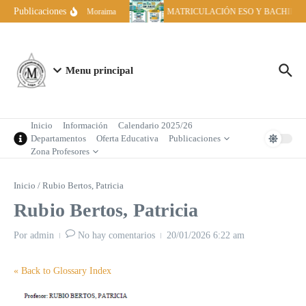
Saltar al contenido
Publicaciones
Becas IES Moraima
MATRICULACIÓN ESO Y BACHILLERA
Menu principal
Inicio
Información
Calendario 2025/26
Departamentos
Oferta Educativa
Publicaciones
Zona Profesores
Inicio
/
Rubio Bertos, Patricia
Rubio Bertos, Patricia
Por
admin
No hay comentarios
20/01/2026
6:22 am
« Back to Glossary Index