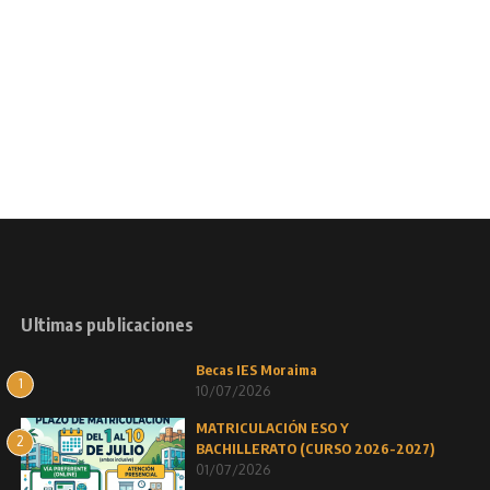
Ultimas publicaciones
Becas IES Moraima
1
10/07/2026
MATRICULACIÓN ESO Y
2
BACHILLERATO (CURSO 2026-2027)
01/07/2026