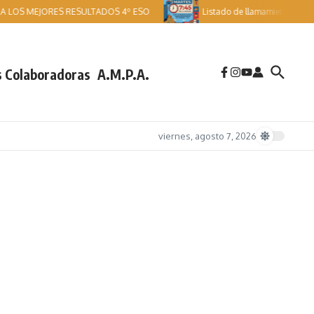
 LOS MEJORES RESULTADOS 4º ESO
Listado de llamamientos PAU. C
 Colaboradoras
A.M.P.A.
viernes, agosto 7, 2026