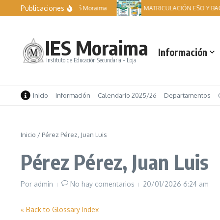
Saltar al contenido
Publicaciones
Becas IES Moraima
MATRICULACIÓN ESO Y BACH
IES Moraima
Información
Instituto de Educación Secundaria – Loja
Inicio
Información
Calendario 2025/26
Departamentos
Inicio
/
Pérez Pérez, Juan Luis
Pérez Pérez, Juan Luis
Por
admin
No hay comentarios
20/01/2026
6:24 am
« Back to Glossary Index