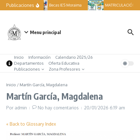
Saltar al contenido
Publicaciones
Becas IES Moraima
MATRICULACIÓN ES
Menu principal
Inicio
Información
Calendario 2025/26
Departamentos
Oferta Educativa
Publicaciones
Zona Profesores
Inicio
/
Martín García, Magdalena
Martín García, Magdalena
Por
admin
No hay comentarios
20/01/2026
6:19 am
« Back to Glossary Index