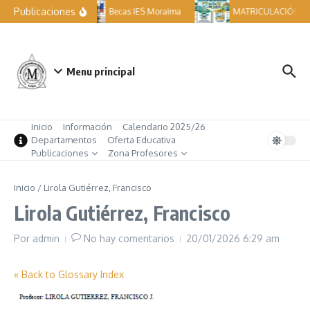
Saltar al contenido
Publicaciones
Becas IES Moraima
MATRICULACIÓN ES
Menu principal
Inicio
Información
Calendario 2025/26
Departamentos
Oferta Educativa
Publicaciones
Zona Profesores
Inicio
/
Lirola Gutiérrez, Francisco
Lirola Gutiérrez, Francisco
Por
admin
No hay comentarios
20/01/2026
6:29 am
« Back to Glossary Index