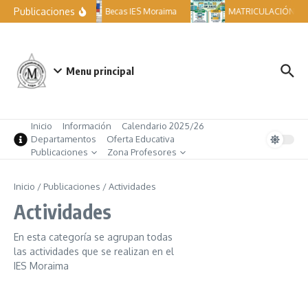
Saltar al contenido
Publicaciones
Becas IES Moraima
MATRICULACIÓN ESO
Menu principal
Inicio
Información
Calendario 2025/26
Departamentos
Oferta Educativa
Publicaciones
Zona Profesores
Inicio
/
Publicaciones
/
Actividades
Actividades
En esta categoría se agrupan todas
las actividades que se realizan en el
IES Moraima