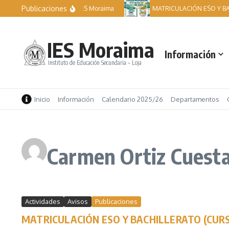
Saltar al contenido
Publicaciones
Becas IES Moraima
MATRICULACIÓN ESO Y BA
IES Moraima
Información
Instituto de Educación Secundaria – Loja
Inicio
Información
Calendario 2025/26
Departamentos
Carmen Ortiz Cuest
Actividades
Avisos
Publicaciones
MATRICULACIÓN ESO Y BACHILLERATO (CURS