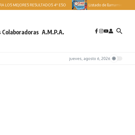
RA LOS MEJORES RESULTADOS 4º ESO
Listado de llamamientos PAU.
 Colaboradoras
A.M.P.A.
jueves, agosto 6, 2026