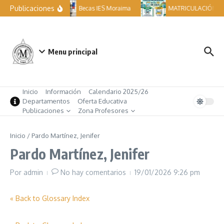
Saltar al contenido
Publicaciones
Becas IES Moraima
MATRICULACIÓN ES
Menu principal
Inicio
Información
Calendario 2025/26
Departamentos
Oferta Educativa
Publicaciones
Zona Profesores
Inicio
/
Pardo Martínez, Jenifer
Pardo Martínez, Jenifer
Por
admin
No hay comentarios
19/01/2026
9:26 pm
« Back to Glossary Index