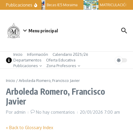
Saltar al contenido
Publicaciones
Becas IES Moraima
MATRICULACIÓN ES
Menu principal
Inicio
Información
Calendario 2025/26
Departamentos
Oferta Educativa
Publicaciones
Zona Profesores
Inicio
/
Arboleda Romero, Francisco Javier
Arboleda Romero, Francisco
Javier
Por
admin
No hay comentarios
20/01/2026
7:00 am
« Back to Glossary Index