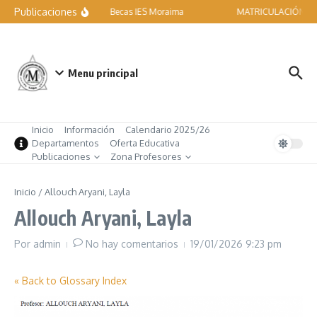
Saltar al contenido
Publicaciones
Becas IES Moraima
MATRICULACIÓN ESO
Menu principal
Inicio
Información
Calendario 2025/26
Departamentos
Oferta Educativa
Publicaciones
Zona Profesores
Inicio
/
Allouch Aryani, Layla
Allouch Aryani, Layla
Por
admin
No hay comentarios
19/01/2026
9:23 pm
« Back to Glossary Index